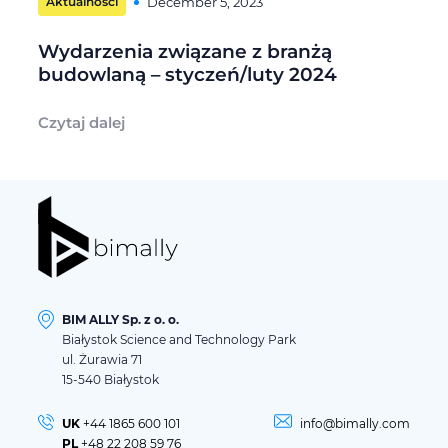
Aktualności
December 5, 2023
Wydarzenia związane z branżą
budowlaną – styczeń/luty 2024
Czytaj dalej
BIM ALLY Sp. z o. o.
Białystok Science and Technology Park
ul. Żurawia 71
15-540 Białystok
UK
+44 1865 600 101
info@bimally.com
PL
+48 22 208 59 76