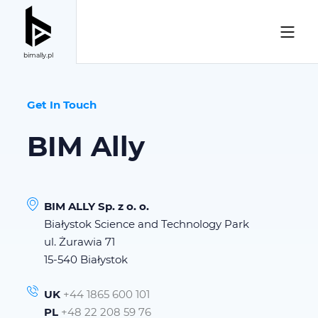
bimally.pl
Get In Touch
BIM Ally
BIM ALLY Sp. z o. o.
Białystok Science and Technology Park
ul. Żurawia 71
15-540 Białystok
UK
+44 1865 600 101
PL
+48 22 208 59 76