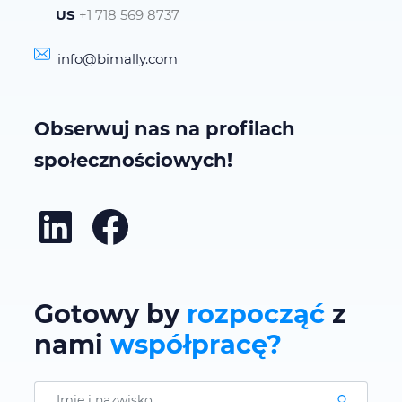
US
+1 718 569 8737
info@bimally.com
Obserwuj nas na profilach
społecznościowych!
LinkedIn
Facebook
Gotowy by
rozpocząć
z
nami
współpracę?