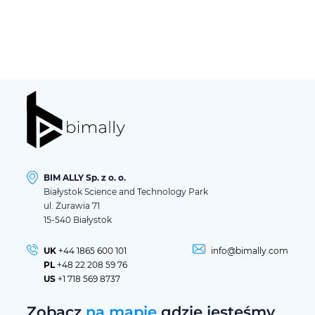
BIM ALLY Sp. z o. o.
Białystok Science and Technology Park
ul. Żurawia 71
15-540 Białystok
UK
+44 1865 600 101
info@bimally.com
PL
+48 22 208 59 76
US
+1 718 569 8737
Zobacz
na mapie
gdzie jesteśmy