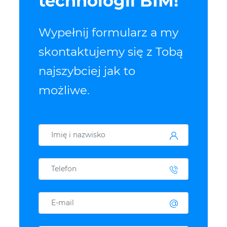
technologii BIM!
Wypełnij formularz a my
skontaktujemy się z Tobą
najszybciej jak to
możliwe.