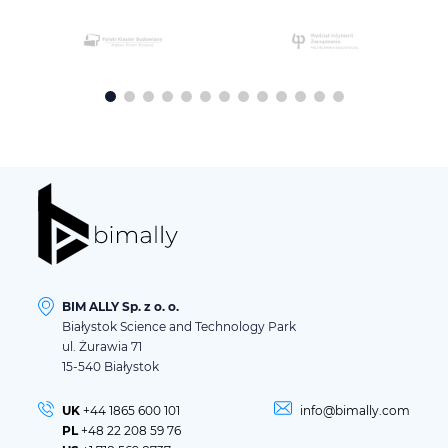
BIM ALLY Sp. z o. o.
Białystok Science and Technology Park
ul. Żurawia 71
15-540 Białystok
UK
+44 1865 600 101
info@bimally.com
PL
+48 22 208 59 76