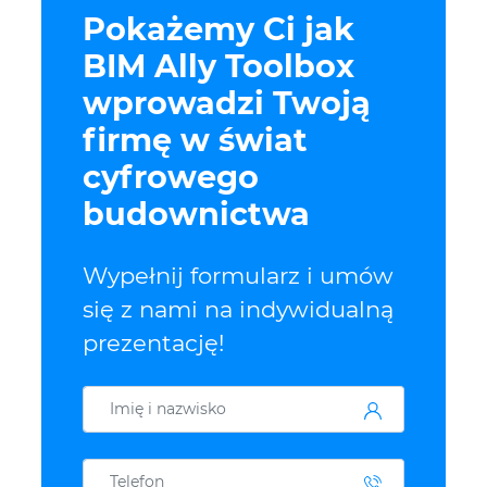
Pokażemy Ci jak
BIM Ally Toolbox
wprowadzi Twoją
firmę w świat
cyfrowego
budownictwa
Wypełnij formularz i umów
się z nami na indywidualną
prezentację!