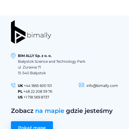
BIM ALLY Sp. z o. o.
Białystok Science and Technology Park
ul. Żurawia 71
15-540 Białystok
UK
+44 1865 600 101
info@bimally.com
PL
+48 22 208 59 76
US
+1 718 569 8737
Zobacz
na mapie
gdzie jesteśmy
Pokaż mapę