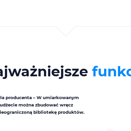
ajważniejsze
funk
la producenta – W umiarkowanym
udżecie można zbudować wręcz
ieograniczoną bibliotekę produktów.