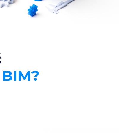
ć
 BIM?