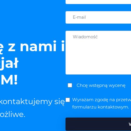
 z nami i
jał
IM!
Chcę wstępną wycenę
kontaktujemy się
Wyrażam zgodę na przetw
formularzu kontaktowym.
ożliwe.