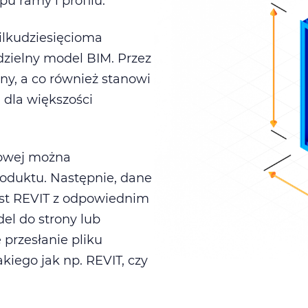
u ramy i profilu.
ilkudziesięcioma
zielny model BIM. Przez
ny, a co również stanowi
a dla większości
etowej można
roduktu. Następnie, dane
jest REVIT z odpowiednim
l do strony lub
 przesłanie pliku
iego jak np. REVIT, czy