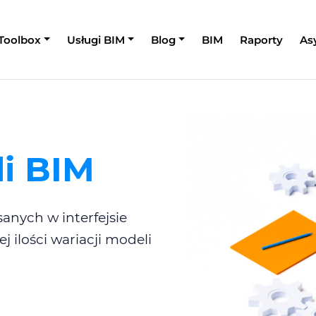
 Toolbox
Usługi BIM
Blog
BIM
Raporty
As
i BIM
nych w interfejsie
j ilości wariacji modeli