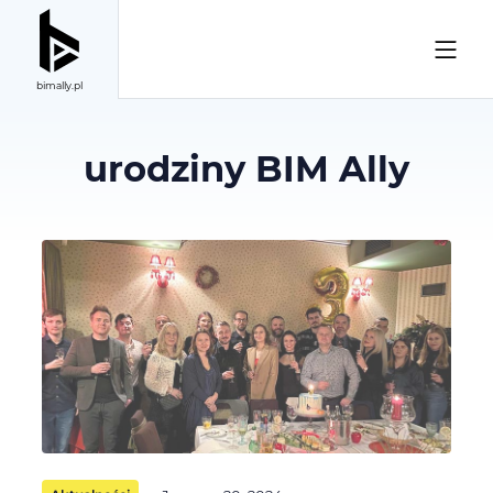
bimally.pl
urodziny BIM Ally