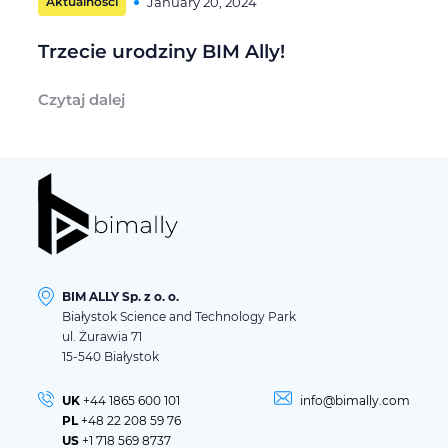
Aktualności
January 20, 2024
Trzecie urodziny BIM Ally!
Czytaj dalej
BIM ALLY Sp. z o. o.
Białystok Science and Technology Park
ul. Żurawia 71
15-540 Białystok
UK
+44 1865 600 101
info@bimally.com
PL
+48 22 208 59 76
US
+1 718 569 8737