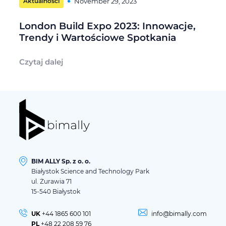
Aktualności
November 29, 2023
London Build Expo 2023: Innowacje,
Trendy i Wartościowe Spotkania
Czytaj dalej
BIM ALLY Sp. z o. o.
Białystok Science and Technology Park
ul. Żurawia 71
15-540 Białystok
UK
+44 1865 600 101
info@bimally.com
PL
+48 22 208 59 76