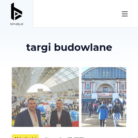
bimally.pl
targi budowlane