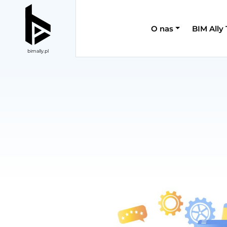
O nas
BIM Ally
bimally.pl