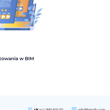
towania w BIM
UK
+44 1865 600 101
info@bimally.com