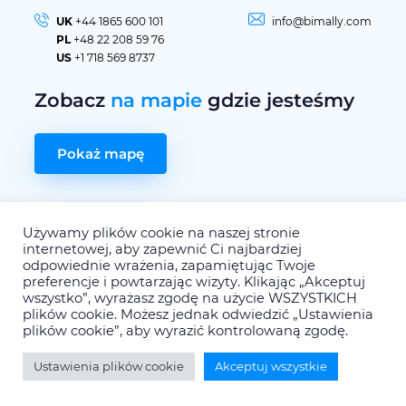
UK
+44 1865 600 101
info@bimally.com
PL
+48 22 208 59 76
US
+1 718 569 8737
Zobacz
na mapie
gdzie jesteśmy
Pokaż mapę
Używamy plików cookie na naszej stronie
Strona główna
O nas
Misja i wizja
internetowej, aby zapewnić Ci najbardziej
BIM Ally Toolbox
Dedykowane rozwiązania
Raporty
odpowiednie wrażenia, zapamiętując Twoje
Kariera
Blog
Kontakt
Polityka prywatności
preferencje i powtarzając wizyty. Klikając „Akceptuj
wszystko”, wyrażasz zgodę na użycie WSZYSTKICH
plików cookie. Możesz jednak odwiedzić „Ustawienia
Realizacja:
Piotr Chmielowiec
plików cookie”, aby wyrazić kontrolowaną zgodę.
@
BIM Ally
2022
Ustawienia plików cookie
Akceptuj wszystkie
All Rights Reserved