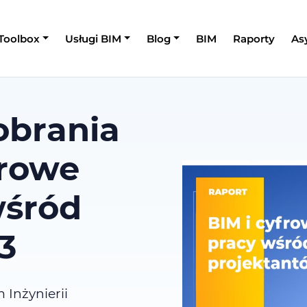
 Toolbox
Usługi BIM
Blog
BIM
Raporty
As
obrania
frowe
wśród
3
 Inżynierii