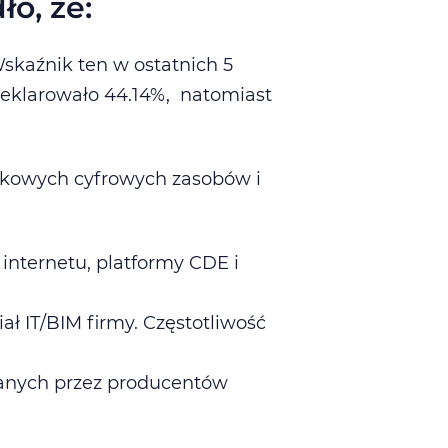
o, że:
skaźnik ten w ostatnich 5
deklarowało 44.14%, natomiast
tkowych cyfrowych zasobów i
 internetu, platformy CDE i
ał IT/BIM firmy. Częstotliwość
czanych przez producentów