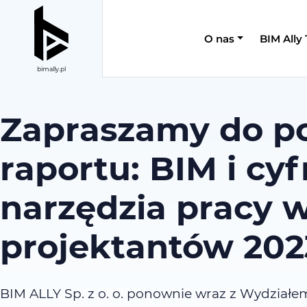
O nas
BIM Ally
bimally.pl
Zapraszamy do p
raportu: BIM i cy
narzędzia pracy 
projektantów 202
BIM ALLY Sp. z o. o. ponownie wraz z Wydziałem