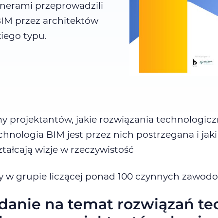
rtnerami przeprowadzili
BIM przez architektów
kiego typu.
y projektantów, jakie rozwiązania technologicz
technologia BIM jest przez nich postrzegana i ja
ztałcają wizje w rzeczywistość
y w grupie liczącej ponad 100 czynnych zawod
danie na temat rozwiązań te